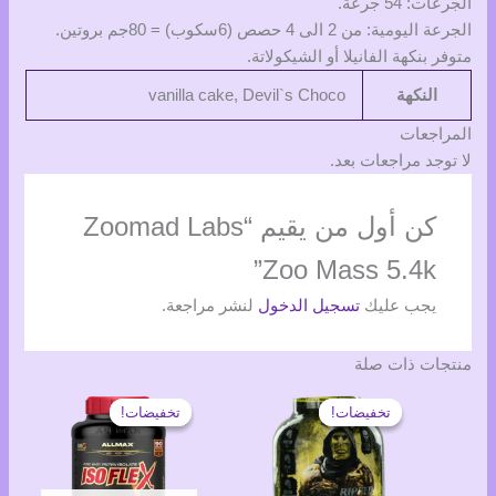
الجرعات: 54 جرعة.
الجرعة اليومية: من 2 الى 4 حصص (6سكوب) = 80جم بروتين.
متوفر بنكهة الفانيلا أو الشيكولاتة.
النكهة
vanilla cake, Devil`s Choco
المراجعات
لا توجد مراجعات بعد.
كن أول من يقيم “Zoomad Labs
Zoo Mass 5.4k”
يجب عليك
تسجيل الدخول
لنشر مراجعة.
منتجات ذات صلة
تخفيضات!
تخفيضات!
تخفيضات!
تخفيضات!