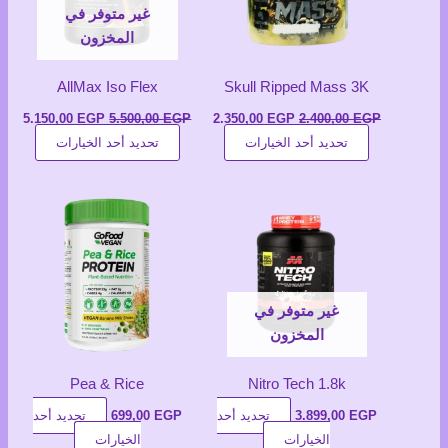
غير متوفر في
المخزون
AllMax Iso Flex
Skull Ripped Mass 3K
السعر
السعر
السعر
السع
5.150,00
EGP
5.500,00
EGP
2.350,00
EGP
2.400,00
EGP
الأصلي
الحالي
الأصلي
الحال
هناك
هناك
تحديد أحد الخيارات
تحديد أحد الخيارات
هو:
هو:
هو:
هو:
2.400,00 EGP.
العديد
2.350,00 EGP.
5.500,00 EGP.
العديد
00 EGP.
من
من
الأشكال
الأشكا
المختلفة
المختل
لهذا
لهذا
المنتج.
المنتج.
يمكن
يمكن
غير متوفر في
اختيار
اختيار
المخزون
الخيارات
الخيار
على
على
Pea & Rice
Nitro Tech 1.8k
صفحة
صفحة
EGP
3.899,00
تحديد أحد
EGP
699,00
تحديد أحد
المنتج
المنتج
هناك
هناك
الخيارات
الخيارات