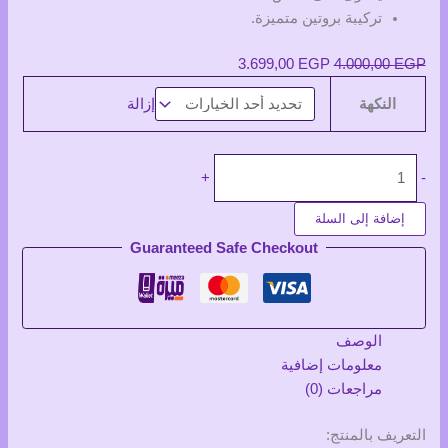
تركيبة بروتين متميزة.
السعر
السعر
3.699,00
EGP
4.000,00
EGP
الأصلي
الحالي
النكهة
إزالة
هو:
هو:
3.699,00 EGP.
4.000,00 EGP.
كمية
+
-
Zoomad
Labs
إضافة إلى السلة
Zoo
Guaranteed Safe Checkout
Mass
5.4k
الوصف
معلومات إضافية
مراجعات (0)
التعريف بالمنتج: