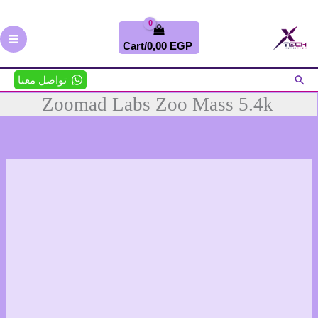
خطي
تخفيضات!
لى
لمحتوى
Cart/
0,00
EGP
البحث
تواصل معنا
Zoomad Labs Zoo Mass 5.4k