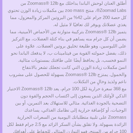
أطلق العنان لوحش الباندا بداخلك مع Zoomass® 12lb من
Zoomad Labs®، منتج zoo mass بين مكملات زيادة الوزن تحتوي
كل حصة 200 جرام على 42% من البروتين المركز والمعزول، مما
يغذي عضلاتك ويوفر لك تعافيًا لا مثيل له.
يتميز Zoomass® 12lb بتركيبة متوازنة من الأحماض الأمينية، مما
يضمن أن كل جرام منه يساهم في بناء كتلة العضلات، مع التركيز
على الليوسين، وهو طليعة تخليق بروتين العضلات. علاوة على
ذلك، بفضل حمولته القوية من فيتامينات ب، لا يدفعك الباندا نحو
النمو فحسب، بل يحافظ أيضًا على طاقتك بمستويات مثالية.
انسَ مكملات زيادة الوزن التي كانت تجعلك تشعر بالانتفاخ
والخمول. يمتزج Zoomass® 12lb بسهولة للحصول على مشروب
ناعم ولذيذ وخالٍ من التكتلات.
مع 368 سعرة حرارية لكل 100 جرام، يعد Zoomass® 12lb الاختيار
الذكي لأولئك الذين يسعون إلى اكتساب الحجم والقوة دون
التضحية بالجودة الغذائية. مثالي للاستهلاك بعد التمرين، أو بين
الوجبات، أو كإضافة حرارية إلى نظامك الغذائي، يساعدك
Zoomass على تلبية متطلباتك اليومية من السعرات الحرارية
الزائدة بسهولة. ولا تقلق بشأن السكر الزائد مع 2.5 جرام فقط لكل
100 جرام من المنتج، فهو التوازن المثالي للحفاظ على أهدافك