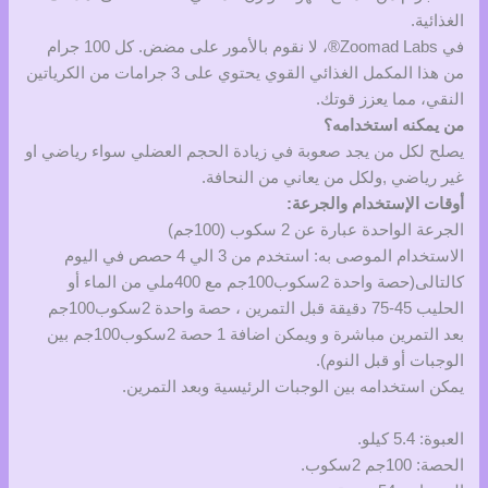
الغذائية.
في Zoomad Labs®، لا نقوم بالأمور على مضض. كل 100 جرام
من هذا المكمل الغذائي القوي يحتوي على 3 جرامات من الكرياتين
النقي، مما يعزز قوتك.
من يمكنه استخدامه؟
يصلح لكل من يجد صعوبة في زيادة الحجم العضلي سواء رياضي او
غير رياضي ,ولكل من يعاني من النحافة.
أوقات الإستخدام والجرعة:
الجرعة الواحدة عبارة عن 2 سكوب (100جم)
الاستخدام الموصى به: استخدم من 3 الي 4 حصص في اليوم
كالتالى(حصة واحدة 2سكوب100جم مع 400ملي من الماء أو
الحليب 45-75 دقيقة قبل التمرين ، حصة واحدة 2سكوب100جم
بعد التمرين مباشرة و ويمكن اضافة 1 حصة 2سكوب100جم بين
الوجبات أو قبل النوم).
يمكن استخدامه بين الوجبات الرئيسية وبعد التمرين.
العبوة: 5.4 كيلو.
الحصة: 100جم 2سكوب.