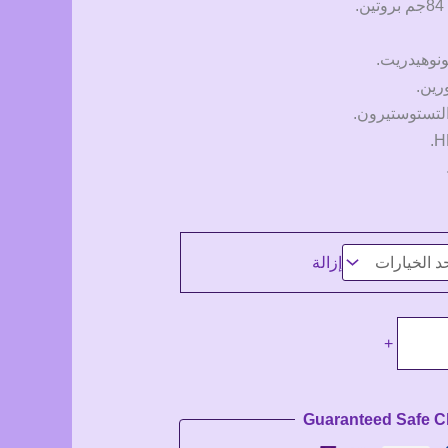
ونوهيدريت.
رين.
لتستوستيرون.
إزالة
+
Guaranteed Safe 