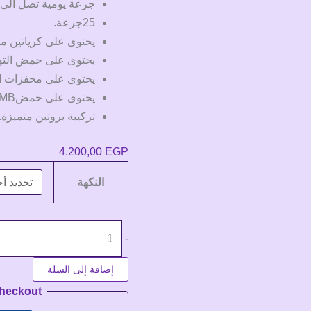
جرعة يومية تصل الى 84جم بروتين.
25جرعة.
يحتوى على كرياتين م
يحتوى على حمض التو
يحتوى على محفزات ا
يحتوى على حمضHMB.
تركيبة بروتين متميزة.
4.200,00
EGP
النكهة
كمية
-
Kevin
Anabolic
إضافة إلى السلة
Mass
Checkout
7K