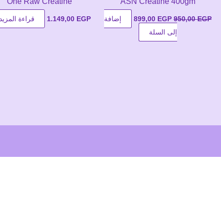
One Raw Creatine
ASN Creatine 400gm
السعر
السعر
EGP
950,00
EGP
899,00
إضافة
EGP
1.149,00
قراءة المزيد
الأصلي
الحالي
إلى السلة
هو:
هو:
899,00 EGP.
950,00 EGP.