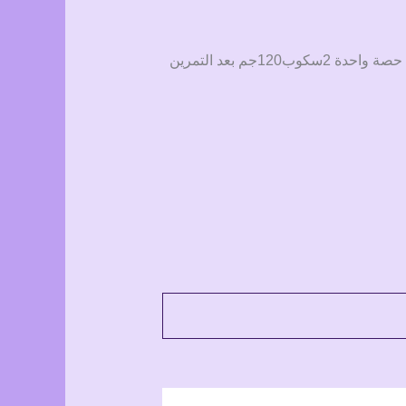
الاستخدام الموصى به: استخدم 2 حصص في اليوم كالتالى(نصف حصة 1سكوب60جم 45-75 دقيقة قبل التمرين ، حصة واحدة 2سكوب120جم بعد التمرين