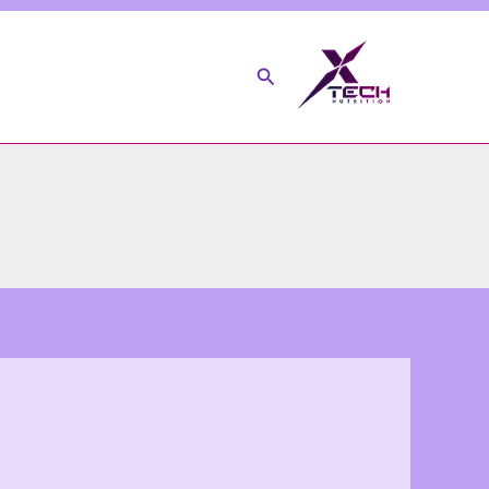
خطي
لى
البحث
لمحتوى