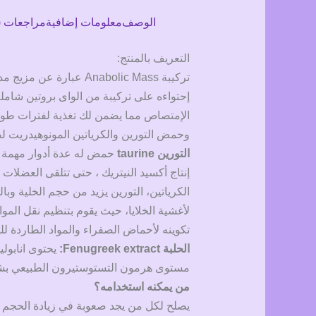
الوصف
معلومات إضافية
مراجعات (0)
التعريف بالمنتج:
تركيبة Anabolic Mass 
إحتواءه على تركيبة من الواى بروتين شامل
الإمتصاص مما يضمن لك تغذية لفترات طويلة
وحمض التورين والكرياتين المونوهيدريت 
التورين taurine
حمض له عدة أدوار مهمة في
إنتاج أكسيد النيتريك ، حتى تتلقى العضلات ا
الكرياتين، التورين يزيد من حجم الخلية وبال
لأغشية الخلايا، حيث يقوم بتنظيم نقل الموا
تكوينه لأحماض الصفراء والمواد الطاردة ل
الحلبة Fenugreek extract:
يحتوى انابوليك ماس على حمض ic
مستوى هرمون التستوستيرون الطبيعي بشكل 
من يمكنه استخدامه؟
يصلح لكل من يجد صعوبة في زيادة الحجم ا