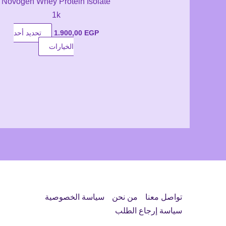
Novogen Whey Protein Isolate
1k
EGP
1.900,00
تحديد أحد
هناك
الخيارات
العديد
من
الأشكال
المختلفة
لهذا
المنتج.
يمكن
اختيار
الخيارات
على
صفحة
تواصل معنا
من نحن
سياسة الخصوصية
المنتج
سياسة إرجاع الطلب