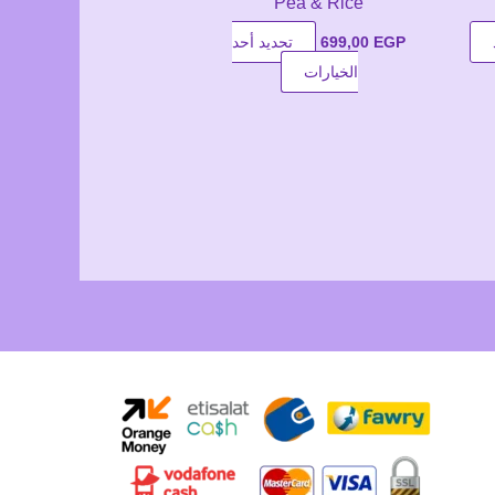
Pea & Rice
EGP
699,00
تحديد أحد
هناك
الخيارات
العديد
من
الأشكال
المختلفة
لهذا
المنتج.
يمكن
اختيار
الخيارات
على
صفحة
المنتج