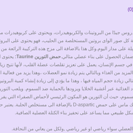
عبارة عن مزيج مدروس جيدًا من البروتينات والكربوهيدرات، ويحتوى على كربوهيدر
ة كل صور الواى بروتين المستخلصة من الحليب، فهو يحتوى على البروت
 على مدار اليوم.وكل هذا بالاضافة الى مزج هذه التركيبة الرائعة من
لضمان الحصول على بناء عضلي مثالي.
حمض التورين Taurine:
يحتوى ا
 جسم الإنسان، يعمل على تعزيز تقلصات عضلة القلب، لأنها تتيح زيادة
لمزيد من الغذاء وبالتالي يتم زيادة نمو العضلات ،وهذا يزيد من فعالية ا
تالي زيادة حجم المياه فيها ، وهذا ما يؤدي إلى زيادة إنشاء كمية البرو
د الغذائية عبر أغشية الخلايا ويزودها بالحماية ضد السموم. ويلعب التور
لسموم، حيث أن التورين هو المكون الرئيسي لأحماض الصفراء التي يفرزه
D-aspart بالإضافة الى مستخلص الحلبة. يعتبر حمض
طبيعي مما يساعد على تحفيز بناء الكتلة العضلية الصافية.
لعضلي سواء رياضي او غير رياضي ,ولكل من يعاني من النحافة.