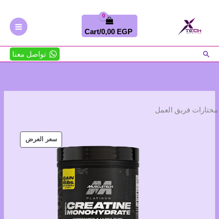
خطي
لى
لمحتوى
Cart/
0,00
EGP
البحث
تواصل معنا
مختارات فريق العمل
منتج
سعر العرض
مخفض