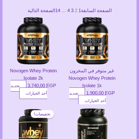
الصفحة السابقة
1
2
3
4
…
14
الصفحة التالية
غير متوفر في المخزون
Novogen Whey Protein
Isolate 2k
Novogen Whey Protein
3.740,00
EGP
Isolate 1k
تحديد
هناك
1.900,00
EGP
تحديد
أحد الخيارات
هناك
العديد
أحد الخيارات
العديد
من
تخفيضات!
من
الأشكال
الأشكال
المختلفة
المختلفة
لهذا
لهذا
المنتج.