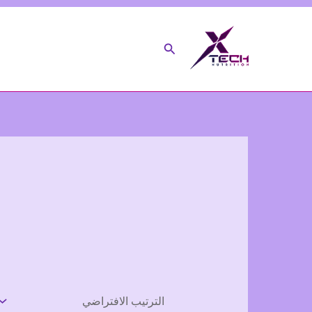
خطي
لى
البحث
لمحتوى