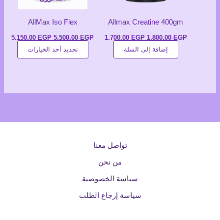
AllMax Iso Flex
Allmax Creatine 400gm
السعر
السعر
السعر
السع
5.150,00
EGP
5.500,00
EGP
1.700,00
EGP
1.800,00
EGP
الأصلي
الحالي
الأصلي
الحال
هناك
إضافة إلى السلة
تحديد أحد الخيارات
هو:
هو:
هو:
هو:
1.800,00 EGP.
1.700,00 EGP.
5.500,00 EGP.
العديد
00 EGP.
من
الأشكا
المختل
لهذا
المنتج
يمكن
اختيار
تواصل معنا
الخيار
من نحن
على
صفحة
سياسة الخصوصية
المنتج
سياسة إرجاع الطلب