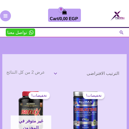
خطي
لى
لمحتوى
Cart/
0,00
EGP
البحث
تواصل معنا
عرض ⁦2⁩ من كل النتائج
تخفيضات!
تخفيضات!
غير متوفر في
المخزون